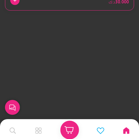
30.000
د.ك