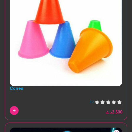
Cones
0
2.500
د.ك